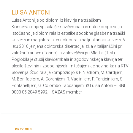
LUISA ANTONI
Luisa Antoni je po diplomi iz klavirja na tržaškem
Konservatoriju vpisala še klavičembalo in nato kompozicijo.
Istočasno je diplomirala iz estetike sodobne glasbe na tržaški
Univerzi in magistrirala ter doktorirala na ljubljanski Univerzi. V
letu 2010 je njena doktorska disertacija izšla v italijanščini pri
založbi Trauben (Torino) in v sloveščini pri Mladiki (Trst).
Poglobila je študij klavičembala in zgodovinskega klavirja ter
sledila številnim izpopolnjevalnim tečajem. Je novinarka na RTV
Slovenija. Študirala je kompozicijo s F. Niedrom, M. Cardijem,
M. Bonifaciom, A. Corghijem, R. Vaglinijem, F. Fanticinijem, S.
Fontanellijem, G. Colombo Taccanijem. © Luisa Antoni – ISNI
0000 05 2049 5992 – SAZAS member
PREVIOUS