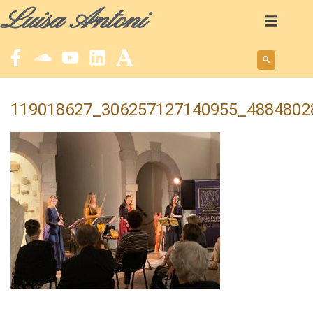
Luisa Antoni
119018627_306257127140955_4884802