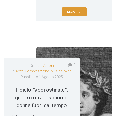
LEGGI ...
0
Di
Luisa Antoni
In
Altro
,
Composizione
,
Musica
,
Web
Pubblicato
1 Agosto 2025
Il ciclo “Voci ostinate”,
quattro ritratti sonori di
donne fuori dal tempo