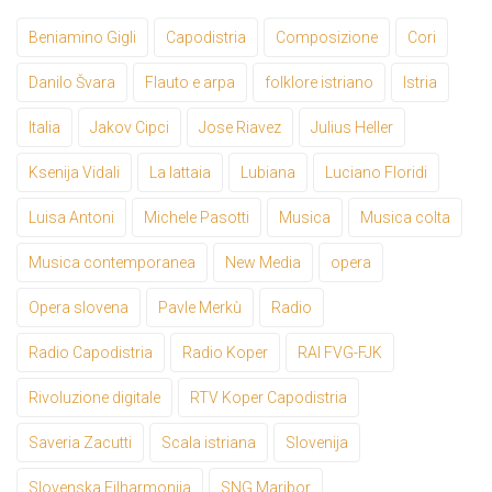
Beniamino Gigli
Capodistria
Composizione
Cori
Danilo Švara
Flauto e arpa
folklore istriano
Istria
Italia
Jakov Cipci
Jose Riavez
Julius Heller
Ksenija Vidali
La lattaia
Lubiana
Luciano Floridi
Luisa Antoni
Michele Pasotti
Musica
Musica colta
Musica contemporanea
New Media
opera
Opera slovena
Pavle Merkù
Radio
Radio Capodistria
Radio Koper
RAI FVG-FJK
Rivoluzione digitale
RTV Koper Capodistria
Saveria Zacutti
Scala istriana
Slovenija
Slovenska Filharmonija
SNG Maribor