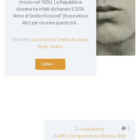
(morto nel 1926). La Repubblica
slovena ha infatti dichiarato il 2026
“Anno di Srečko Kosovel” (Kosovelovo
leto) per onorare questo tra...
Etichette:
Luisa Antoni
,
Srečko Kosovel
,
Viola
,
Violino
LEGGI ...
0
Di
Luisa Antoni
In
Altro
,
Composizione
,
Musica
,
Web