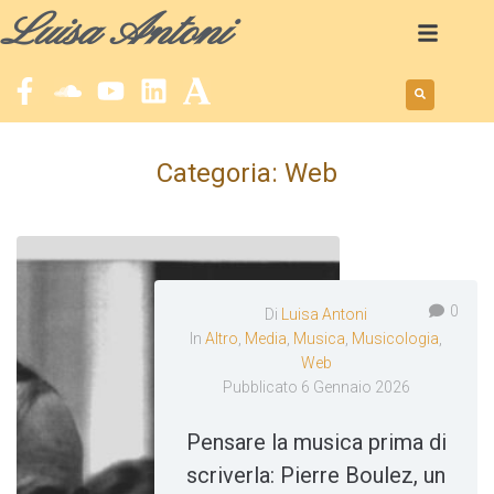
Luisa Antoni
Categoria:
Web
0
Di
Luisa Antoni
In
Altro
,
Media
,
Musica
,
Musicologia
,
Web
Pubblicato
6 Gennaio 2026
Pensare la musica prima di
scriverla: Pierre Boulez, un