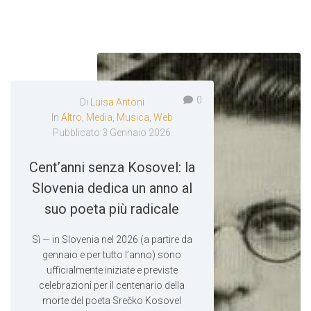
0
Di
Luisa Antoni
In
Altro
,
Media
,
Musica
,
Web
Pubblicato
3 Gennaio 2026
Cent’anni senza Kosovel: la
Slovenia dedica un anno al
suo poeta più radicale
Sì — in Slovenia nel 2026 (a partire da
gennaio e per tutto l’anno) sono
ufficialmente iniziate e previste
celebrazioni per il centenario della
morte del poeta Srečko Kosovel