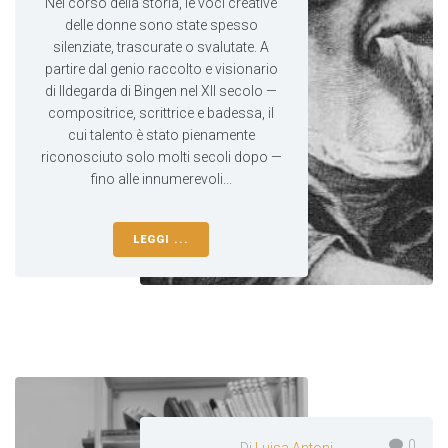
Nel corso della storia, le voci creative
delle donne sono state spesso
silenziate, trascurate o svalutate. A
partire dal genio raccolto e visionario
di Ildegarda di Bingen nel XII secolo —
compositrice, scrittrice e badessa, il
cui talento è stato pienamente
riconosciuto solo molti secoli dopo —
fino alle innumerevoli...
LEGGI ...
0
Di
Luisa Antoni