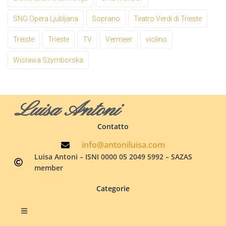
SNG Opera Ljubljana
Soprano
Teatro Verdi di Trieste
Treiste
Trieste
TV
Vermeer
violino
Wisława Szymborska
Luisa Antoni
Contatto
info@antoniluisa.com
Luisa Antoni – ISNI 0000 05 2049 5992 – SAZAS
member
Categorie