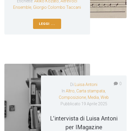
Etichette:
Akiko Kozato
,
AltreVoci
Ensemble
,
Giorgio Colombo Taccani
LEGGI ...
0
Di
Luisa Antoni
In
Altro
,
Carta stampata
,
Composizione
,
Media
,
Web
Pubblicato
19 Aprile 2025
L’intervista di Luisa Antoni
per IMagazine