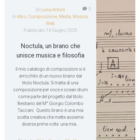
0
Di
Luisa Antoni
In
Altro
,
Composizione
,
Media
,
Musica
,
Web
Pubblicato
14 Giugno 2025
Noctula, un brano che
unisce musica e filosofia
Il mio catalogo di composizioni si è
arricchito di un nuovo brano dal
titolo Noctula. Si tratta di una
composizione per voce e ocean drum
come parte del progetto dal titolo
Bestiario del M° Giorgio Colombo
Taccani. Questo brano è una mia
scelta creativa che mette assieme
diverse prime volte: una mia...