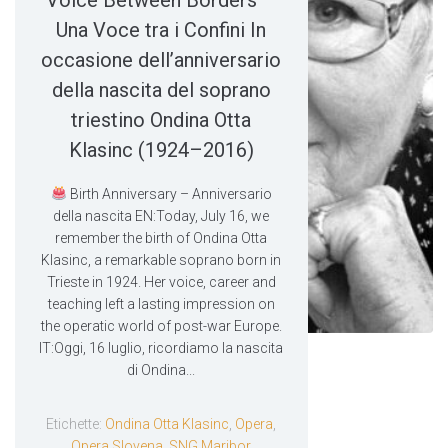
Voice Between Borders –
Una Voce tra i Confini In
occasione dell’anniversario
della nascita del soprano
triestino Ondina Otta
Klasinc (1924–2016)
Birth Anniversary – Anniversario
della nascita EN:Today, July 16, we
remember the birth of Ondina Otta
Klasinc, a remarkable soprano born in
Trieste in 1924. Her voice, career and
teaching left a lasting impression on
the operatic world of post-war Europe.
IT:Oggi, 16 luglio, ricordiamo la nascita
di Ondina...
Etichette:
Ondina Otta Klasinc
,
Opera
,
Opera Slovena
,
SNG Maribor