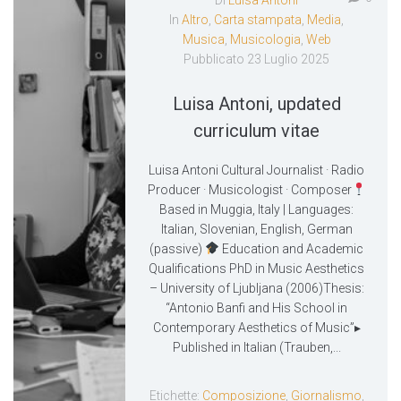
In
Altro
,
Carta stampata
,
Media
,
Musica
,
Musicologia
,
Web
Pubblicato
23 Luglio 2025
Luisa Antoni, updated
curriculum vitae
Luisa Antoni Cultural Journalist · Radio
Producer · Musicologist · Composer
Based in Muggia, Italy | Languages:
Italian, Slovenian, English, German
(passive)
Education and Academic
Qualifications PhD in Music Aesthetics
– University of Ljubljana (2006)Thesis:
“Antonio Banfi and His School in
Contemporary Aesthetics of Music”▸
Published in Italian (Trauben,...
Etichette:
Composizione
,
Giornalismo
,