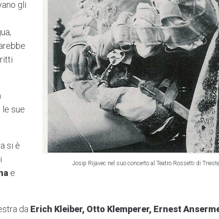
vano gli
gua,
arebbe
itti
n
 le sue
a si è
i
Josip Rijavec nel suo concerto al Teatro Rossetti di Triest
na
e
hestra da
Erich Kleiber, Otto Klemperer, Ernest Anserm