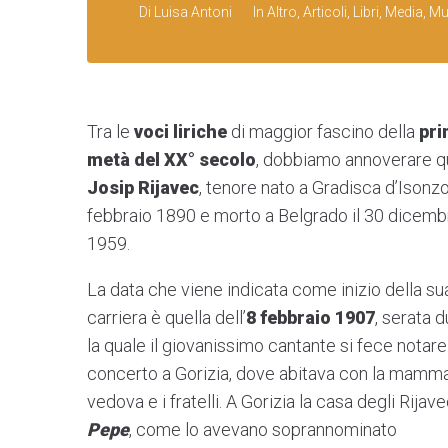
Di
Luisa Antoni
In
Altro
,
Articoli
,
Libri
,
Media
,
Mu
Tra le
voci liriche
di maggior fascino della
pr
metà del XX° secolo
, dobbiamo annoverare qu
Josip Rijavec
, tenore nato a Gradisca d’Isonzo
febbraio 1890 e morto a Belgrado il 30 dicemb
1959.
La data che viene indicata come inizio della su
carriera è quella dell’
8 febbraio 1907
, serata 
la quale il giovanissimo cantante si fece notare
concerto a Gorizia, dove abitava con la mamm
vedova e i fratelli. A Gorizia la casa degli Rijave
Pepe
, come lo avevano soprannominato