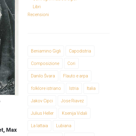
Libri
Recensioni
Beniamino Gigli
Capodistria
Composizione
Cori
Danilo Švara
Flauto e arpa
folklore istriano
Istria
Italia
Jakov Cipci
Jose Riavez
e
Julius Heller
Ksenija Vidali
La lattaia
Lubiana
et, Max