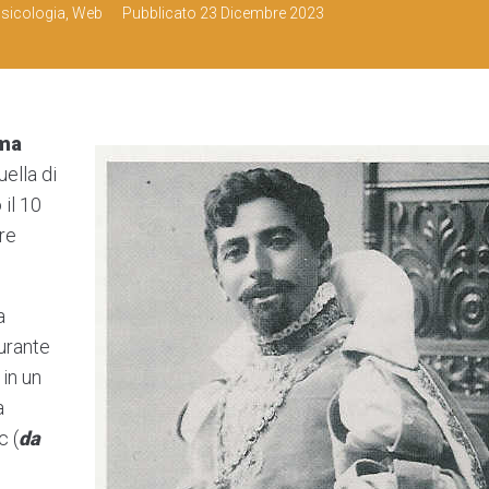
sicologia
,
Web
Pubblicato
23 Dicembre 2023
ima
ella di
 il 10
re
a
durante
 in un
a
c (
da