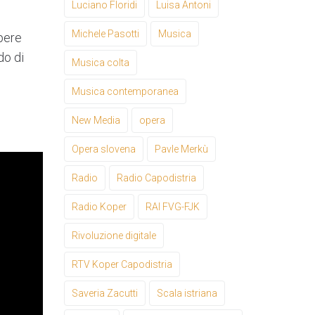
Luciano Floridi
Luisa Antoni
Michele Pasotti
Musica
apere
do di
Musica colta
Musica contemporanea
New Media
opera
Opera slovena
Pavle Merkù
Radio
Radio Capodistria
Radio Koper
RAI FVG-FJK
Rivoluzione digitale
RTV Koper Capodistria
Saveria Zacutti
Scala istriana