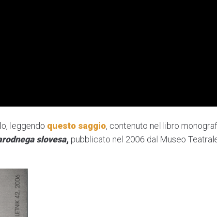
arlo, leggendo
questo saggio
, contenuto nel libro monograf
narodnega slovesa
,
pubblicato nel 2006 dal Museo Teatral