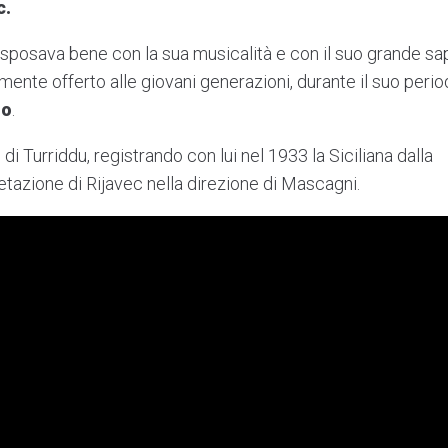
c.
si sposava bene con la sua musicalità e con il suo grande s
nte offerto alle giovani generazioni, durante il suo perio
do
.
i Turriddu, registrando con lui nel 1933 la Siciliana dalla
retazione di Rijavec nella direzione di Mascagni.