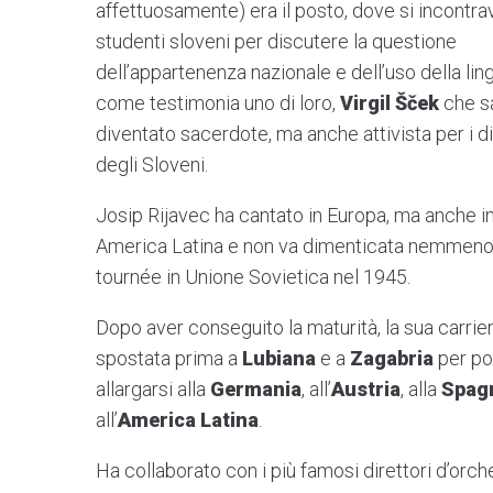
affettuosamente) era il posto, dove si incontra
studenti sloveni per discutere la questione
dell’appartenenza nazionale e dell’uso della lin
come testimonia uno di loro,
Virgil Šček
che s
diventato sacerdote, ma anche attivista per i dir
degli Sloveni.
Josip Rijavec ha cantato in Europa, ma anche i
America Latina e non va dimenticata nemmeno
tournée in Unione Sovietica nel 1945.
Dopo aver conseguito la maturità, la sua carrier
spostata prima a
Lubiana
e a
Zagabria
per po
allargarsi alla
Germania
, all’
Austria
, alla
Spag
all’
America Latina
.
Ha collaborato con i più famosi direttori d’orc