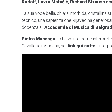
Rudolf, Lovro Matačić, Richard Strauss ec
La sua voce bella, chiara, morbida, cristallina 
tecnico, una sapienza che Rijavec ha generosame
docenza all’
Accademia di Musica di Belgra
Pietro Mascagni
lo ha voluto come interprete d
Cavalleria rusticana, nel
link qui sotto
l’interp