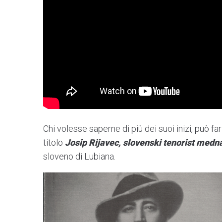
Chi volesse saperne di più dei suoi inizi, può f
titolo
Josip Rijavec, slovenski tenorist med
sloveno di Lubiana.