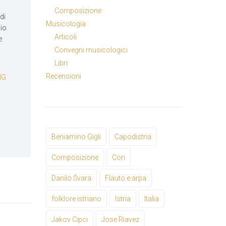
Composizione
di
Musicologia
lio
Articoli
e
Convegni musicologici
Libri
Recensioni
NG
Beniamino Gigli
Capodistria
Composizione
Cori
Danilo Švara
Flauto e arpa
folklore istriano
Istria
Italia
Jakov Cipci
Jose Riavez