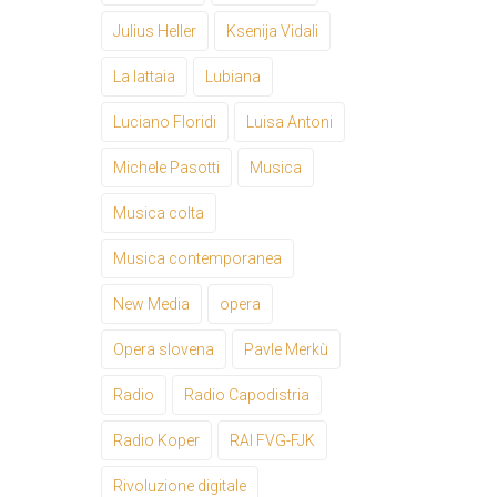
Julius Heller
Ksenija Vidali
La lattaia
Lubiana
Luciano Floridi
Luisa Antoni
Michele Pasotti
Musica
Musica colta
Musica contemporanea
New Media
opera
Opera slovena
Pavle Merkù
Radio
Radio Capodistria
Radio Koper
RAI FVG-FJK
Rivoluzione digitale