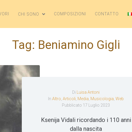
VORI
COMPOSIZIONI
CONTATTO
CHI SONO
Tag:
Beniamino Gigli
Di
Luisa Antoni
In
Altro
,
Articoli
,
Media
,
Musicologia
,
Web
Pubblicato
17 Luglio 2023
Ksenija Vidali ricordando i 110 anni
dalla nascita