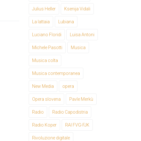
Julius Heller
Ksenija Vidali
La lattaia
Lubiana
Luciano Floridi
Luisa Antoni
Michele Pasotti
Musica
Musica colta
Musica contemporanea
New Media
opera
Opera slovena
Pavle Merkù
Radio
Radio Capodistria
Radio Koper
RAI FVG-FJK
Rivoluzione digitale