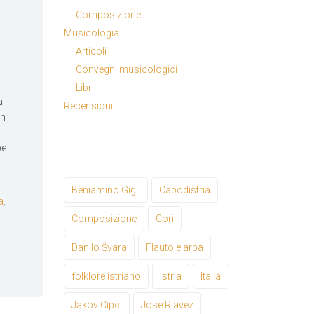
Composizione
a
Musicologia
Articoli
Convegni musicologici
Libri
a
Recensioni
in
e.
.
Beniamino Gigli
Capodistria
a
,
Composizione
Cori
Danilo Švara
Flauto e arpa
folklore istriano
Istria
Italia
Jakov Cipci
Jose Riavez