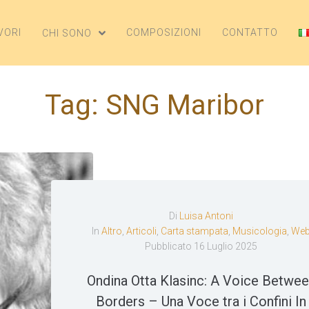
VORI
COMPOSIZIONI
CONTATTO
CHI SONO
Tag:
SNG Maribor
Di
Luisa Antoni
In
Altro
,
Articoli
,
Carta stampata
,
Musicologia
,
We
Pubblicato
16 Luglio 2025
Ondina Otta Klasinc: A Voice Betwe
Borders – Una Voce tra i Confini In