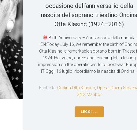
occasione dell’anniversario della
nascita del soprano triestino Ondin
Otta Klasinc (1924–2016)
Birth Anniversary – Anniversario della nascita
EN:Today, July 16, we remember the birth of Ondin
Otta Klasinc, a remarkable soprano born in Trieste 
1924. Her voice, career and teaching left a lasting
impression on the operatic world of post-war Europ
IT:Oggi, 16 luglio, ricordiamo la nascita di Ondina..
Etichette:
Ondina Otta Klasinc
,
Opera
,
Opera Sloven
SNG Maribor
LEGGI ...