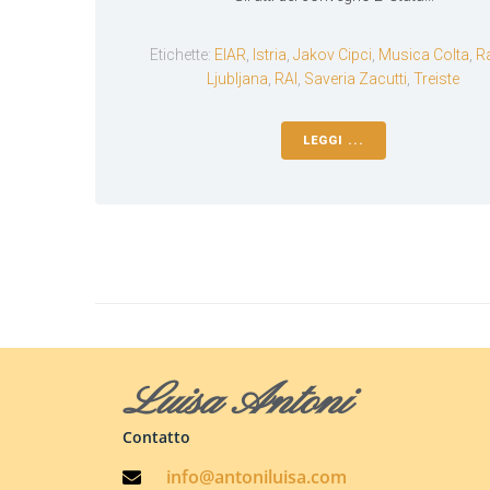
Etichette:
EIAR
,
Istria
,
Jakov Cipci
,
Musica Colta
,
R
Ljubljana
,
RAI
,
Saveria Zacutti
,
Treiste
LEGGI ...
Luisa Antoni
Contatto
info@antoniluisa.com