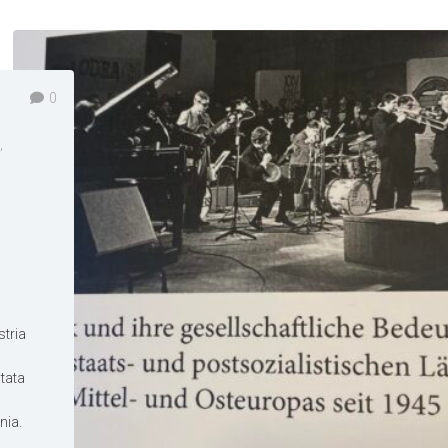
0
,
stria
tata
nia.