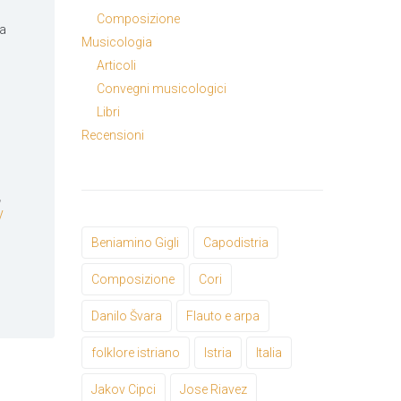
Composizione
ia
Musicologia
Articoli
Convegni musicologici
Libri
Recensioni
,
V
Beniamino Gigli
Capodistria
Composizione
Cori
Danilo Švara
Flauto e arpa
folklore istriano
Istria
Italia
Jakov Cipci
Jose Riavez