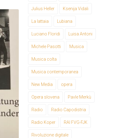
Julius Heller
Ksenija Vidali
La lattaia
Lubiana
Luciano Floridi
Luisa Antoni
Michele Pasotti
Musica
Musica colta
Musica contemporanea
New Media
opera
Opera slovena
Pavle Merkù
Radio
Radio Capodistria
Radio Koper
RAI FVG-FJK
Rivoluzione digitale