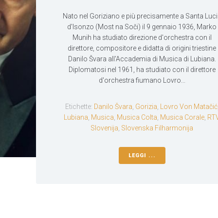
Nato nel Goriziano e più precisamente a Santa Luc
d'Isonzo (Most na Soči) il 9 gennaio 1936, Marko
Munih ha studiato direzione d'orchestra con il
direttore, compositore e didatta di origini triestine
Danilo Švara all'Accademia di Musica di Lubiana.
Diplomatosi nel 1961, ha studiato con il direttore
d'orchestra fiumano Lovro...
Etichette:
Danilo Švara
,
Gorizia
,
Lovro Von Matačić
Lubiana
,
Musica
,
Musica Colta
,
Musica Corale
,
RT
Slovenija
,
Slovenska Filharmonija
LEGGI ...