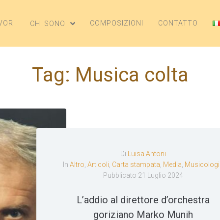
VORI
COMPOSIZIONI
CONTATTO
CHI SONO
Tag:
Musica colta
Di
Luisa Antoni
In
Altro
,
Articoli
,
Carta stampata
,
Media
,
Musicologi
Pubblicato
21 Luglio 2024
L’addio al direttore d’orchestra
goriziano Marko Munih