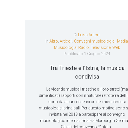
Di
Luisa Antoni
In
Altro
,
Articoli
,
Convegni musicologici
,
Media
Musicologia
,
Radio
,
Televisione
,
Web
Pubblicato
1 Giugno 2024
Tra Trieste e l’Istria, la musica
condivisa
Le vicende musicali triestine e i loro stretti (ma
dimenticati) rapporti con il naturale retroterra dell'I
sono da alcuni decenni un dei miei interessi
musicologici principali. Per questo motivo sono s
invitata nel 2019 a partecipare al convegno
musicologico internazionale a Marburg in Germa
Gli atti del convegno E' stata...