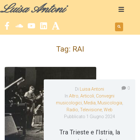
Luisa Antoni
Tag:
RAI
0
Di
Luisa Antoni
In
Altro
,
Articoli
,
Convegni
musicologici
,
Media
,
Musicologia
,
Radio
,
Televisione
,
Web
Pubblicato
1 Giugno 2024
Tra Trieste e l’Istria, la