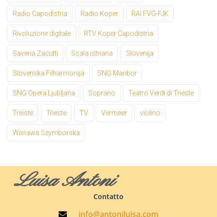
Radio Capodistria
Radio Koper
RAI FVG-FJK
Rivoluzione digitale
RTV Koper Capodistria
Saveria Zacutti
Scala istriana
Slovenija
Slovenska Filharmonija
SNG Maribor
SNG Opera Ljubljana
Soprano
Teatro Verdi di Trieste
Treiste
Trieste
TV
Vermeer
violino
Wisława Szymborska
Luisa Antoni
Contatto
info@antoniluisa.com