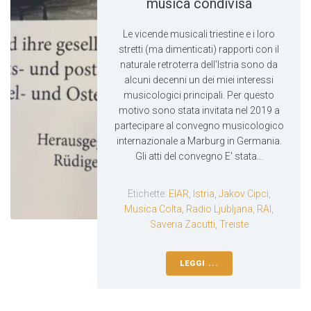
musica condivisa
Le vicende musicali triestine e i loro
stretti (ma dimenticati) rapporti con il
naturale retroterra dell'Istria sono da
alcuni decenni un dei miei interessi
musicologici principali. Per questo
motivo sono stata invitata nel 2019 a
partecipare al convegno musicologico
internazionale a Marburg in Germania.
Gli atti del convegno E' stata...
Etichette:
EIAR
,
Istria
,
Jakov Cipci
,
Musica Colta
,
Radio Ljubljana
,
RAI
,
Saveria Zacutti
,
Treiste
LEGGI ...