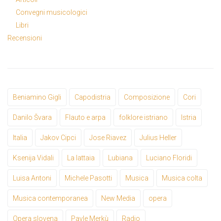
Convegni musicologici
Libri
Recensioni
Beniamino Gigli
Capodistria
Composizione
Cori
Danilo Švara
Flauto e arpa
folklore istriano
Istria
Italia
Jakov Cipci
Jose Riavez
Julius Heller
Ksenija Vidali
La lattaia
Lubiana
Luciano Floridi
Luisa Antoni
Michele Pasotti
Musica
Musica colta
Musica contemporanea
New Media
opera
Opera slovena
Pavle Merkù
Radio