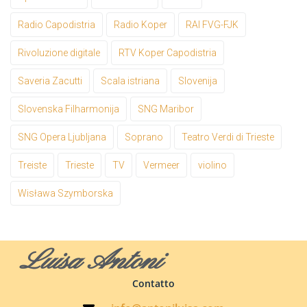
Radio Capodistria
Radio Koper
RAI FVG-FJK
Rivoluzione digitale
RTV Koper Capodistria
Saveria Zacutti
Scala istriana
Slovenija
Slovenska Filharmonija
SNG Maribor
SNG Opera Ljubljana
Soprano
Teatro Verdi di Trieste
Treiste
Trieste
TV
Vermeer
violino
Wisława Szymborska
Luisa Antoni
Contatto