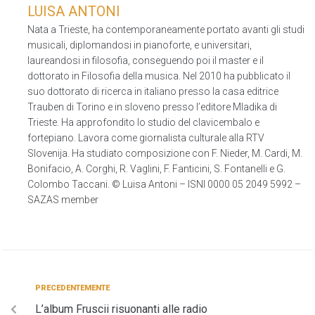
LUISA ANTONI
Nata a Trieste, ha contemporaneamente portato avanti gli studi
musicali, diplomandosi in pianoforte, e universitari,
laureandosi in filosofia, conseguendo poi il master e il
dottorato in Filosofia della musica. Nel 2010 ha pubblicato il
suo dottorato di ricerca in italiano presso la casa editrice
Trauben di Torino e in sloveno presso l’editore Mladika di
Trieste. Ha approfondito lo studio del clavicembalo e
fortepiano. Lavora come giornalista culturale alla RTV
Slovenija. Ha studiato composizione con F. Nieder, M. Cardi, M.
Bonifacio, A. Corghi, R. Vaglini, F. Fanticini, S. Fontanelli e G.
Colombo Taccani. © Luisa Antoni – ISNI 0000 05 2049 5992 –
SAZAS member
PRECEDENTEMENTE
L’album Fruscii risuonanti alle radio