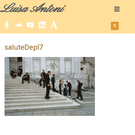
Luisa Antoni
saluteDepl7