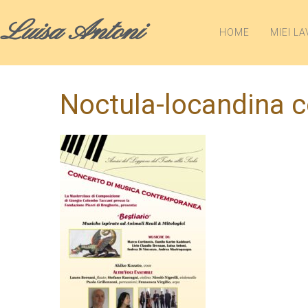
Luisa Antoni
HOME
MIEI LA
Noctula-locandina 