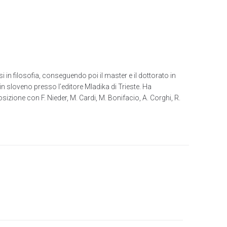
 in filosofia, conseguendo poi il master e il dottorato in
in sloveno presso l’editore Mladika di Trieste. Ha
zione con F. Nieder, M. Cardi, M. Bonifacio, A. Corghi, R.