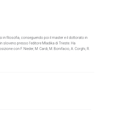
 in filosofia, conseguendo poi il master e il dottorato in
in sloveno presso l’editore Mladika di Trieste. Ha
zione con F. Nieder, M. Cardi, M. Bonifacio, A. Corghi, R.