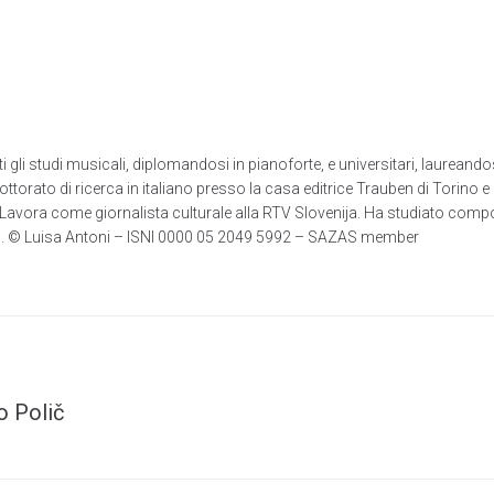
i studi musicali, diplomandosi in pianoforte, e universitari, laureandosi
ttorato di ricerca in italiano presso la casa editrice Trauben di Torino e 
Lavora come giornalista culturale alla RTV Slovenija. Ha studiato composi
cani. © Luisa Antoni – ISNI 0000 05 2049 5992 – SAZAS member
o Polič