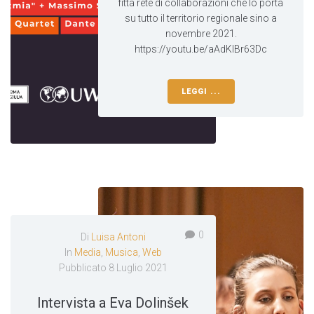
fitta rete di collaborazioni che lo porta
su tutto il territorio regionale sino a
novembre 2021.
https://youtu.be/aAdKIBr63Dc
LEGGI ...
0
Di
Luisa Antoni
In
Media
,
Musica
,
Web
Pubblicato
8 Luglio 2021
Intervista a Eva Dolinšek