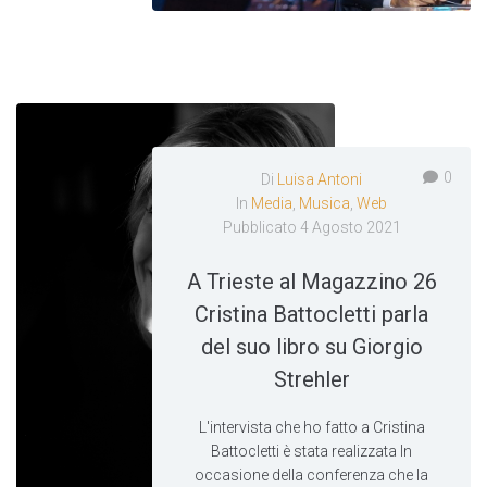
0
Di
Luisa Antoni
In
Media
,
Musica
,
Web
Pubblicato
4 Agosto 2021
A Trieste al Magazzino 26
Cristina Battocletti parla
del suo libro su Giorgio
Strehler
L'intervista che ho fatto a Cristina
Battocletti è stata realizzata In
occasione della conferenza che la