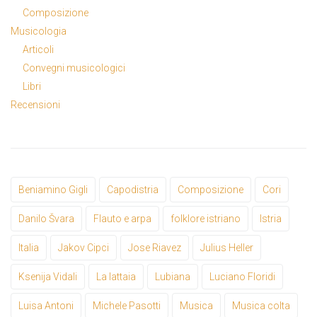
Composizione
Musicologia
Articoli
Convegni musicologici
Libri
Recensioni
Beniamino Gigli
Capodistria
Composizione
Cori
Danilo Švara
Flauto e arpa
folklore istriano
Istria
Italia
Jakov Cipci
Jose Riavez
Julius Heller
Ksenija Vidali
La lattaia
Lubiana
Luciano Floridi
Luisa Antoni
Michele Pasotti
Musica
Musica colta