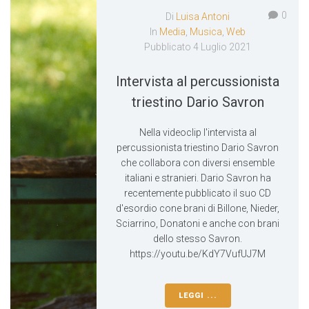
0
Di
Luisa Antoni
In
Media
,
Musica
,
Web
Pubblicato
4 Luglio 2021
Intervista al percussionista
triestino Dario Savron
Nella videoclip l'intervista al
percussionista triestino Dario Savron
che collabora con diversi ensemble
italiani e stranieri. Dario Savron ha
recentemente pubblicato il suo CD
d'esordio cone brani di Billone, Nieder,
Sciarrino, Donatoni e anche con brani
dello stesso Savron.
https://youtu.be/KdY7VufUJ7M
LEGGI ...