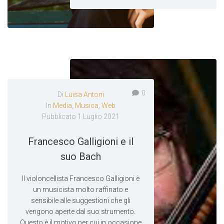
0
Di
Luisa Antoni
In
Media
,
Musica
,
Web
Pubblicato
1 Luglio 2021
Francesco Galligioni e il
suo Bach
Il violoncellista Francesco Galligioni è
un musicista molto raffinato e
sensibile alle suggestioni che gli
vengono aperte dal suo strumento.
Questo è il motivo per cui in occasione