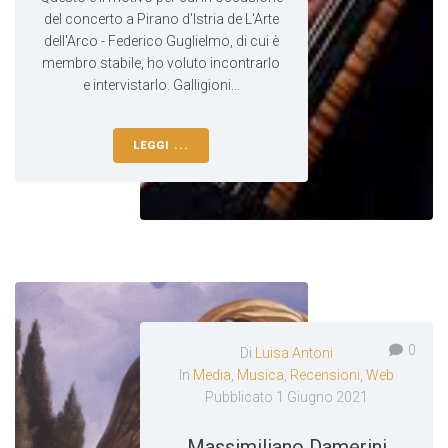
del concerto a Pirano d'Istria de L'Arte
dell'Arco - Federico Guglielmo, di cui è
membro stabile, ho voluto incontrarlo
e intervistarlo. Galligioni...
LEGGI ...
0
Di
Luisa Antoni
In
Media
,
Musica
,
Recensioni
,
Web
Pubblicato
1 Giugno 2021
Massimiliano Damerini