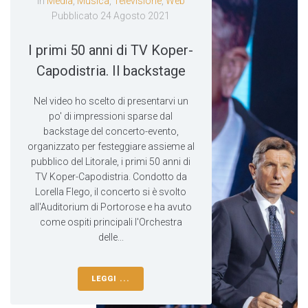
In
Media
,
Musica
,
Televisione
,
Web
Pubblicato
24 Agosto 2021
I primi 50 anni di TV Koper-
Capodistria. Il backstage
Nel video ho scelto di presentarvi un
po' di impressioni sparse dal
backstage del concerto-evento,
organizzato per festeggiare assieme al
pubblico del Litorale, i primi 50 anni di
TV Koper-Capodistria. Condotto da
Lorella Flego, il concerto si è svolto
all'Auditorium di Portorose e ha avuto
come ospiti principali l'Orchestra
delle...
LEGGI ...