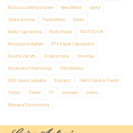
Musica contemporanea
New Media
opera
Opera slovena
Pavle Merkù
Radio
Radio Capodistria
Radio Koper
RAI FVG-FJK
Rivoluzione digitale
RTV Koper Capodistria
Saveria Zacutti
Scala istriana
Slovenija
Slovenska Filharmonija
SNG Maribor
SNG Opera Ljubljana
Soprano
Teatro Verdi di Trieste
Treiste
Trieste
TV
Vermeer
violino
Wisława Szymborska