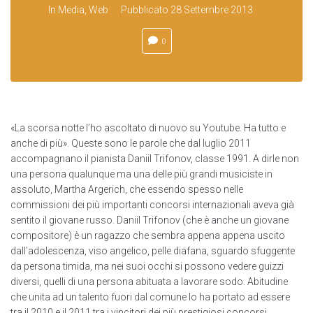
In
Media
,
Web
Pubblicato
28 Settembre 2013
0
«La scorsa notte l’ho ascoltato di nuovo su Youtube. Ha tutto e
anche di più». Queste sono le parole che dal luglio 2011
accompagnano il pianista Daniil Trifonov, classe 1991. A dirle non
una persona qualunque ma una delle più grandi musiciste in
assoluto, Martha Argerich, che essendo spesso nelle
commissioni dei più importanti concorsi internazionali aveva già
sentito il giovane russo. Daniil Trifonov (che è anche un giovane
compositore) è un ragazzo che sembra appena appena uscito
dall’adolescenza, viso angelico, pelle diafana, sguardo sfuggente
da persona timida, ma nei suoi occhi si possono vedere guizzi
diversi, quelli di una persona abituata a lavorare sodo. Abitudine
che unita ad un talento fuori dal comune lo ha portato ad essere
tra il 2010 e il 2011 tra i vincitori dei più prestigiosi concorsi