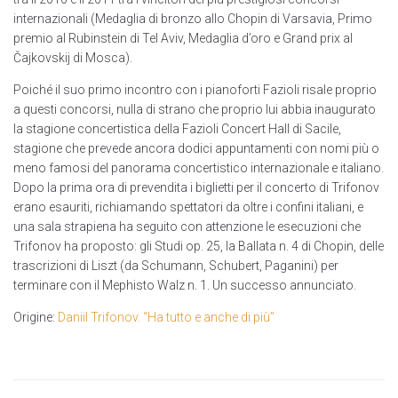
internazionali (Medaglia di bronzo allo Chopin di Varsavia, Primo
premio al Rubinstein di Tel Aviv, Medaglia d’oro e Grand prix al
Čajkovskij di Mosca).
Poiché il suo primo incontro con i pianoforti Fazioli risale proprio
a questi concorsi, nulla di strano che proprio lui abbia inaugurato
la stagione concertistica della Fazioli Concert Hall di Sacile,
stagione che prevede ancora dodici appuntamenti con nomi più o
meno famosi del panorama concertistico internazionale e italiano.
Dopo la prima ora di prevendita i biglietti per il concerto di Trifonov
erano esauriti, richiamando spettatori da oltre i confini italiani, e
una sala strapiena ha seguito con attenzione le esecuzioni che
Trifonov ha proposto: gli Studi op. 25, la Ballata n. 4 di Chopin, delle
trascrizioni di Liszt (da Schumann, Schubert, Paganini) per
terminare con il Mephisto Walz n. 1. Un successo annunciato.
Origine:
Daniil Trifonov. “Ha tutto e anche di più”