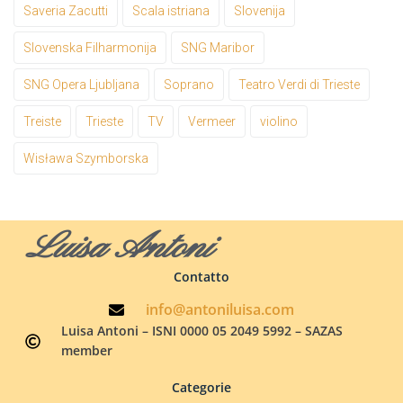
Saveria Zacutti
Scala istriana
Slovenija
Slovenska Filharmonija
SNG Maribor
SNG Opera Ljubljana
Soprano
Teatro Verdi di Trieste
Treiste
Trieste
TV
Vermeer
violino
Wisława Szymborska
Luisa Antoni
Contatto
info@antoniluisa.com
Luisa Antoni – ISNI 0000 05 2049 5992 – SAZAS
member
Categorie