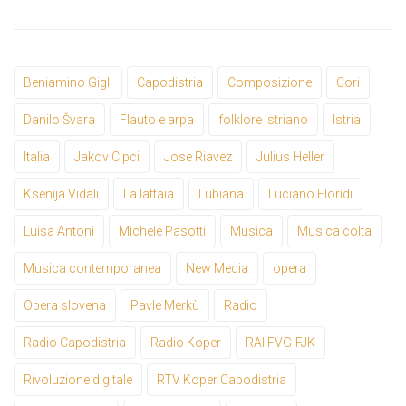
Beniamino Gigli
Capodistria
Composizione
Cori
Danilo Švara
Flauto e arpa
folklore istriano
Istria
Italia
Jakov Cipci
Jose Riavez
Julius Heller
Ksenija Vidali
La lattaia
Lubiana
Luciano Floridi
Luisa Antoni
Michele Pasotti
Musica
Musica colta
Musica contemporanea
New Media
opera
Opera slovena
Pavle Merkù
Radio
Radio Capodistria
Radio Koper
RAI FVG-FJK
Rivoluzione digitale
RTV Koper Capodistria