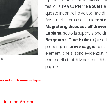
tesi di laurea su
Pierre Boulez
e
questo incontro ho voluto fare di
Ansermet il tema della mia
tesi d
Magisterij, discussa all’Univer
Lubiana
, sotto la supervisione di
Bergamo
e
Tine Hribar
. Qui sot
propongo un
breve saggio
con a
elementi che si sono evidenziati 
corso della tesi di Magisterij di 
OSR
pagine.
ermet e la fenomenologia
di Luisa Antoni