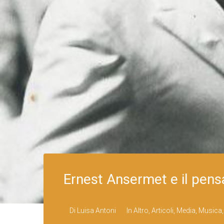
Ernest Ansermet e il pens
Di
Luisa Antoni
In
Altro
,
Articoli
,
Media
,
Musica