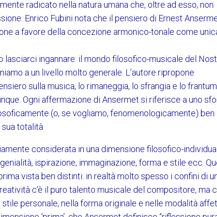
lmente radicato nella natura umana che, oltre ad esso, non
ssione. Enrico Fubini nota che il pensiero di Ernest Anserme
izione a favore della concezione armonico-tonale come unic
asciarci ingannare: il mondo filosofico-musicale del Nost
maniamo a un livello molto generale. L’autore ripropone
siero sulla musica, lo rimaneggia, lo sfrangia e lo frantum
unque. Ogni affermazione di Ansermet si riferisce a uno sf
losoficamente (o, se vogliamo, fenomenologicamente) ben
 sua totalità
iamente considerata in una dimensione filosofico-individua
, genialità, ispirazione, immaginazione, forma e stile ecc. Qu
ma vista ben distinti: in realtà molto spesso i confini di u
creatività c’è il puro talento musicale del compositore, ma c
stile personale, nella forma originale e nelle modalità affett
mensione ‘prima’, che Ansermet definisce “riflessione pura”