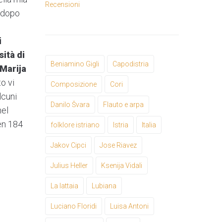
Recensioni
 dopo
i
sità di
Beniamino Gigli
Capodistria
Marija
to vi
Composizione
Cori
lcuni
Danilo Švara
Flauto e arpa
nel
ben 184
folklore istriano
Istria
Italia
Jakov Cipci
Jose Riavez
Julius Heller
Ksenija Vidali
La lattaia
Lubiana
Luciano Floridi
Luisa Antoni