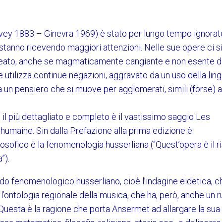
Vevey 1883 – Ginevra 1969) è stato per lungo tempo ignorat
ca stanno ricevendo maggiori attenzioni. Nelle sue opere ci s
elineato, anche se magmaticamente cangiante e non esente 
 utilizza continue negazioni, aggravato da un uso della lin
a un pensiero che si muove per agglomerati, simili (forse) a
li il più dettagliato e completo è il vastissimo saggio Les
umaine. Sin dalla Prefazione alla prima edizione è
osofico è la fenomenologia husserliana (“Quest’opera è il ri
”).
do fenomenologico husserliano, cioè l’indagine eidetica, c
l’ontologia regionale della musica, che ha, però, anche un r
 Questa è la ragione che porta Ansermet ad allargare la sua