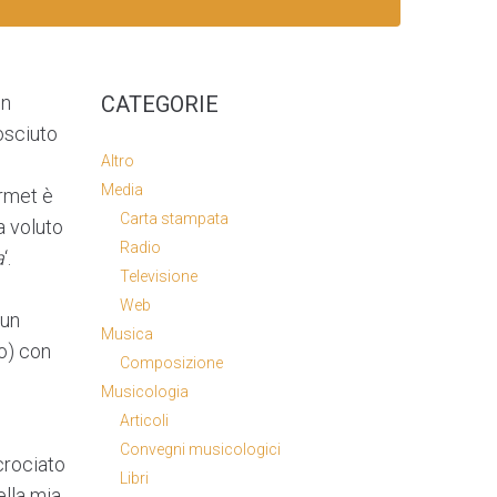
in
CATEGORIE
osciuto
Altro
Media
rmet è
Carta stampata
a voluto
Radio
a
‘.
Televisione
Web
 un
Musica
so) con
Composizione
Musicologia
Articoli
Convegni musicologici
crociato
Libri
ella mia