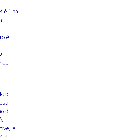
t è “una
a
ro è
a.
ondo
le e
esti
no di
’è
ive, le
, il