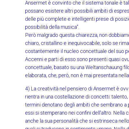
Ansermet è convinto che il sistema tonale è ta
possano esistere altri possibili ambiti di espre
delle più complete e intelligenti prese di pos
possibilità della musica”.
Però malgrado questa chiarezza, non dobbiamo l
chiaro, cristallino e inequivocabile, solo se ri
costantemente il nucleo concettuale del suo pen
Accenni e parti di esso sono presenti quasi ov
concettuale, basato su una Weltanschauung fi
elaborata, che, però, non è mai presentata nella
4) La creatività nel pensiero di Ansermet è ovv
rientra in una costellazione di concetti: talento
termini denotano degli ambiti che sembrano a pri
essi si stemperano nei confini dell’altro. Nella 
anche la sua personalità che si estrinseca nello 
quali si traducono in sentimento umano. Nella di