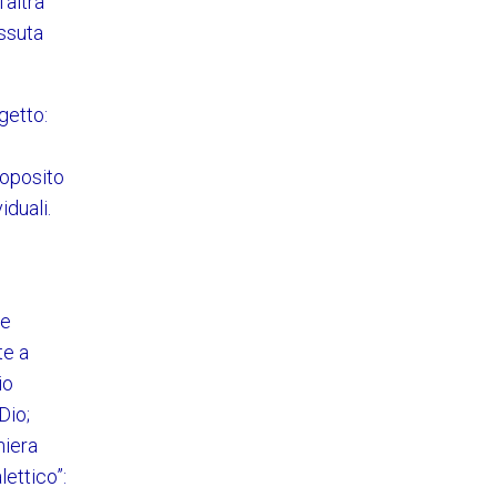
’altra
issuta
getto:
roposito
iduali.
ne
te a
io
Dio;
niera
lettico”: