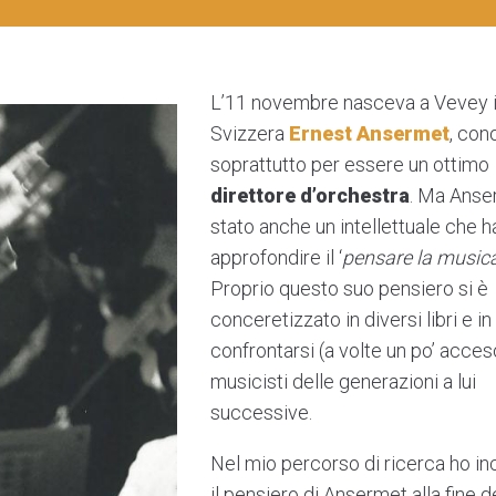
L’11 novembre nasceva a Vevey 
Svizzera
Ernest Ansermet
, con
soprattutto per essere un ottimo
direttore d’orchestra
. Ma Anse
stato anche un intellettuale che h
approfondire il ‘
pensare la music
Proprio questo suo pensiero si è
conceretizzato in diversi libri e in
confrontarsi (a volte un po’ acce
musicisti delle generazioni a lui
successive.
Nel mio percorso di ricerca ho in
il pensiero di Ansermet alla fine d