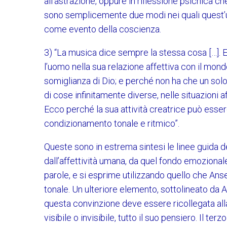
all’astrazione, oppure in riflessione psichica che 
sono semplicemente due modi nei quali quest’uni
come evento della coscienza.
3) “La musica dice sempre la stessa cosa […].
l’uomo nella sua relazione affettiva con il mo
somiglianza di Dio; e perché non ha che un solo
di cose infinitamente diverse, nelle situazioni aff
Ecco perché la sua attività creatrice può esse
condizionamento tonale e ritmico”.
Queste sono in estrema sintesi le linee guida d
dall’affettività umana, da quel fondo emoziona
parole, e si esprime utilizzando quello che Ans
tonale. Un ulteriore elemento, sottolineato da 
questa convinzione deve essere ricollegata all
visibile o invisibile, tutto il suo pensiero. Il t