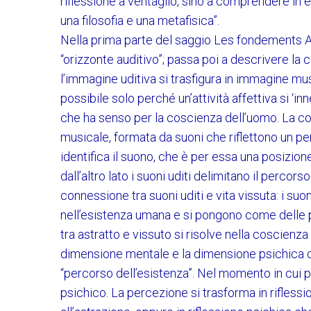
riflessione a ventaglio, sino a comprendere in es
una filosofia e una metafisica”.
Nella prima parte del saggio Les fondements An
“orizzonte auditivo”; passa poi a descrivere la 
l’immagine uditiva si trasfigura in immagine m
possibile solo perché un’attività affettiva si ‘inn
che ha senso per la coscienza dell’uomo. La c
musicale, formata da suoni che riflettono un per
identifica il suono, che è per essa una posizion
dall’altro lato i suoni uditi delimitano il percor
connessione tra suoni uditi e vita vissuta: i suon
nell’esistenza umana e si pongono come delle p
tra astratto e vissuto si risolve nella coscienz
dimensione mentale e la dimensione psichica c
“percorso dell’esistenza”. Nel momento in cui p
psichico. La percezione si trasforma in rifless