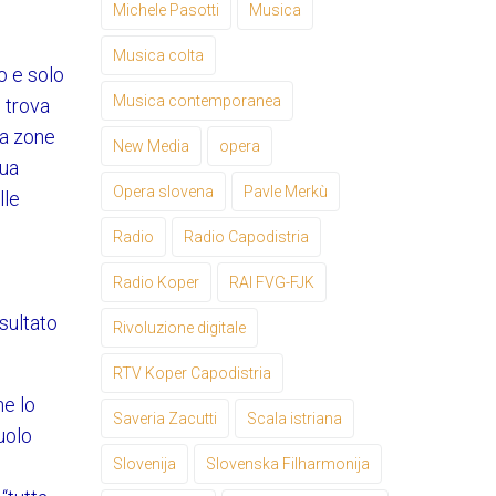
Michele Pasotti
Musica
Musica colta
o e solo
Musica contemporanea
i trova
da zone
New Media
opera
gua
Opera slovena
Pavle Merkù
lle
Radio
Radio Capodistria
Radio Koper
RAI FVG-FJK
sultato
Rivoluzione digitale
RTV Koper Capodistria
he lo
Saveria Zacutti
Scala istriana
uolo
Slovenija
Slovenska Filharmonija