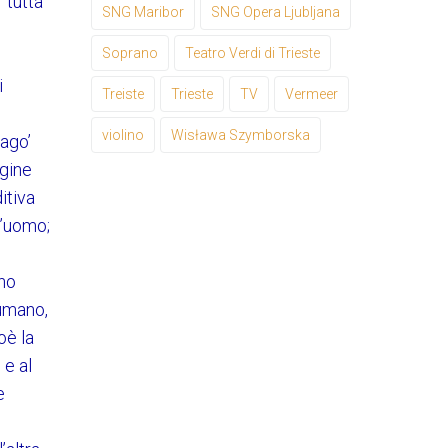
“tutta
SNG Maribor
SNG Opera Ljubljana
Soprano
Teatro Verdi di Trieste
i
Treiste
Trieste
TV
Vermeer
è
violino
Wisława Szymborska
mago’
agine
itiva
l’uomo;
ono
 umano,
oè la
 e al
e