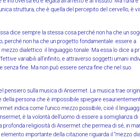
è introversa ed è legata all’affetto e al vissuto. Ma l’una e l
ca struttura, che è quella del percepito del cervello, è v
 Essa dice sempre la stessa cosa perché non ha che un sog
ndo; perché non ha che un progetto fondamentale: essere a
 mezzo dialettico: il linguaggio tonale. Ma essa lo dice a p
ettive variabili all’infinito, e attraverso soggetti umani indiv
re senza fine. Ma non può essere senza fine che nel suo
el pensiero sulla musica di Ansermet. La musica trae origi
le della persona che è impossibile spiegare esaurientemen
ermet indica come l’unico mezzo possibile, cioè il linguagg
Ansermet, è la volontà dell’uomo di essere a somiglianza di 
a profonda religiosità di Ansermet che permea di sé, in ma
erzo elemento importante della citazione riguarda il “mezzo dia