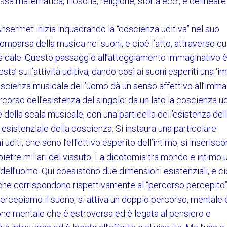
sa matematica, filosofia, religione, storia ecc., e delineare 
sermet inizia inquadrando la “coscienza uditiva” nel suo
comparsa della musica nei suoni, e cioè l’atto, attraverso cu
usicale. Questo passaggio all’atteggiamento immaginativo 
esta’ sull’attività uditiva, dando così ai suoni esperiti una ‘i
oscienza musicale dell’uomo dà un senso affettivo all’imm
corso dell’esistenza del singolo: da un lato la coscienza ud
e della scala musicale, con una particella dell’esistenza del
so esistenziale della coscienza. Si instaura una particolare
i uditi, che sono l’effettivo esperito dell’intimo, si inserisc
ietre miliari del vissuto. La dicotomia tra mondo e intimo
a dell’uomo. Qui coesistono due dimensioni esistenziali, e ci
he corrispondono rispettivamente al “percorso percepito”
ercepiamo il suono, si attiva un doppio percorso, mentale 
ione mentale che è estroversa ed è legata al pensiero e