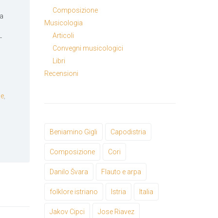
Composizione
ma
Musicologia
Articoli
-
Convegni musicologici
Libri
Recensioni
de
,
Beniamino Gigli
Capodistria
Composizione
Cori
Danilo Švara
Flauto e arpa
folklore istriano
Istria
Italia
Jakov Cipci
Jose Riavez