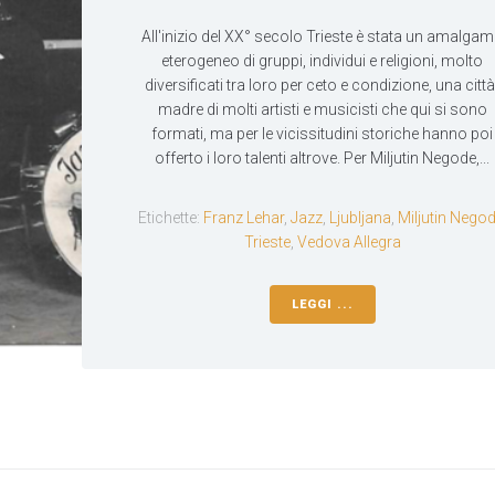
All'inizio del XX° secolo Trieste è stata un amalga
eterogeneo di gruppi, individui e religioni, molto
diversificati tra loro per ceto e condizione, una città
madre di molti artisti e musicisti che qui si sono
formati, ma per le vicissitudini storiche hanno poi
offerto i loro talenti altrove. Per Miljutin Negode,...
Etichette:
Franz Lehar
,
Jazz
,
Ljubljana
,
Miljutin Nego
Trieste
,
Vedova Allegra
LEGGI ...