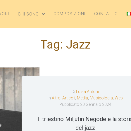
VORI
COMPOSIZIONI
CONTATTO
CHI SONO
Tag:
Jazz
Di
Luisa Antoni
In
Altro
,
Articoli
,
Media
,
Musicologia
,
Web
Pubblicato
20 Gennaio 2024
Il triestino Miljutin Negode e la stori
del jazz