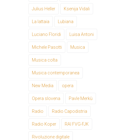
Julius Heller
Ksenija Vidali
La lattaia
Lubiana
Luciano Floridi
Luisa Antoni
Michele Pasotti
Musica
Musica colta
Musica contemporanea
New Media
opera
Opera slovena
Pavle Merkù
Radio
Radio Capodistria
Radio Koper
RAI FVG-FJK
Rivoluzione digitale