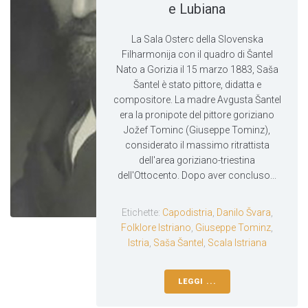
e Lubiana
La Sala Osterc della Slovenska
Filharmonija con il quadro di Šantel
Nato a Gorizia il 15 marzo 1883, Saša
Šantel è stato pittore, didatta e
compositore. La madre Avgusta Šantel
era la pronipote del pittore goriziano
Jožef Tominc (Giuseppe Tominz),
considerato il massimo ritrattista
dell'area goriziano-triestina
dell'Ottocento. Dopo aver concluso...
Etichette:
Capodistria
,
Danilo Švara
,
Folklore Istriano
,
Giuseppe Tominz
,
Istria
,
Saša Šantel
,
Scala Istriana
LEGGI ...