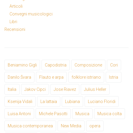
Articoli
Convegni musicologici
Libri
Recensioni
Beniamino Gigli
Capodistria
Composizione
Cori
Danilo Švara
Flauto e arpa
folklore istriano
Istria
Italia
Jakov Cipci
Jose Riavez
Julius Heller
Ksenija Vidali
La lattaia
Lubiana
Luciano Floridi
Luisa Antoni
Michele Pasotti
Musica
Musica colta
Musica contemporanea
New Media
opera