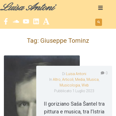
Luisa Antoni
Tag:
Giuseppe Tominz
0
Di
Luisa Antoni
In
Altro
,
Articoli
,
Media
,
Musica
,
Musicologia
,
Web
Pubblicato
1 Luglio 2023
Il goriziano Saša Šantel tra
pittura e musica, tra l’Istria