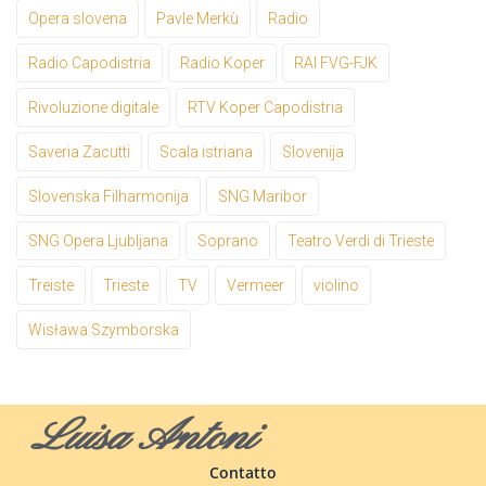
Opera slovena
Pavle Merkù
Radio
Radio Capodistria
Radio Koper
RAI FVG-FJK
Rivoluzione digitale
RTV Koper Capodistria
Saveria Zacutti
Scala istriana
Slovenija
Slovenska Filharmonija
SNG Maribor
SNG Opera Ljubljana
Soprano
Teatro Verdi di Trieste
Treiste
Trieste
TV
Vermeer
violino
Wisława Szymborska
Luisa Antoni
Contatto