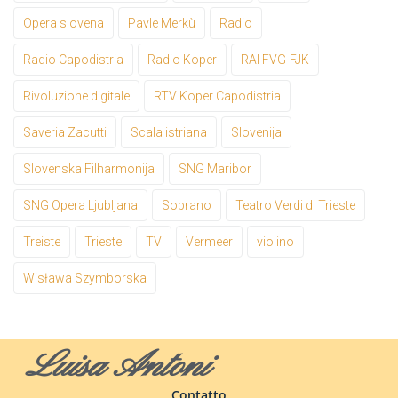
Opera slovena
Pavle Merkù
Radio
Radio Capodistria
Radio Koper
RAI FVG-FJK
Rivoluzione digitale
RTV Koper Capodistria
Saveria Zacutti
Scala istriana
Slovenija
Slovenska Filharmonija
SNG Maribor
SNG Opera Ljubljana
Soprano
Teatro Verdi di Trieste
Treiste
Trieste
TV
Vermeer
violino
Wisława Szymborska
Luisa Antoni
Contatto