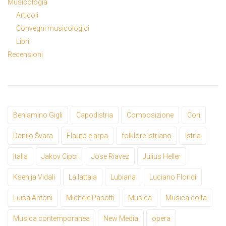
Musicologia
Articoli
Convegni musicologici
Libri
Recensioni
Beniamino Gigli
Capodistria
Composizione
Cori
Danilo Švara
Flauto e arpa
folklore istriano
Istria
Italia
Jakov Cipci
Jose Riavez
Julius Heller
Ksenija Vidali
La lattaia
Lubiana
Luciano Floridi
Luisa Antoni
Michele Pasotti
Musica
Musica colta
Musica contemporanea
New Media
opera