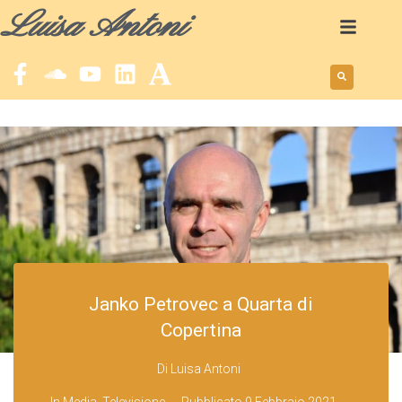
Luisa Antoni
Janko Petrovec a Quarta di
Copertina
Di
Luisa Antoni
In
Media
,
Televisione
Pubblicato
9 Febbraio 2021