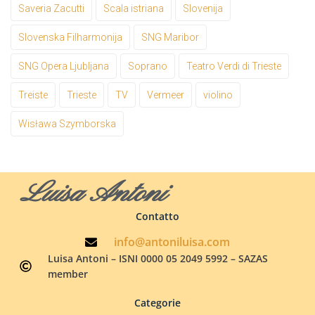
Saveria Zacutti
Scala istriana
Slovenija
Slovenska Filharmonija
SNG Maribor
SNG Opera Ljubljana
Soprano
Teatro Verdi di Trieste
Treiste
Trieste
TV
Vermeer
violino
Wisława Szymborska
Luisa Antoni
Contatto
info@antoniluisa.com
Luisa Antoni – ISNI 0000 05 2049 5992 – SAZAS
member
Categorie