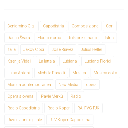
Beniamino Gigli
Capodistria
Composizione
Cori
Danilo Švara
Flauto e arpa
folklore istriano
Istria
Italia
Jakov Cipci
Jose Riavez
Julius Heller
Ksenija Vidali
La lattaia
Lubiana
Luciano Floridi
Luisa Antoni
Michele Pasotti
Musica
Musica colta
Musica contemporanea
New Media
opera
Opera slovena
Pavle Merkù
Radio
Radio Capodistria
Radio Koper
RAI FVG-FJK
Rivoluzione digitale
RTV Koper Capodistria