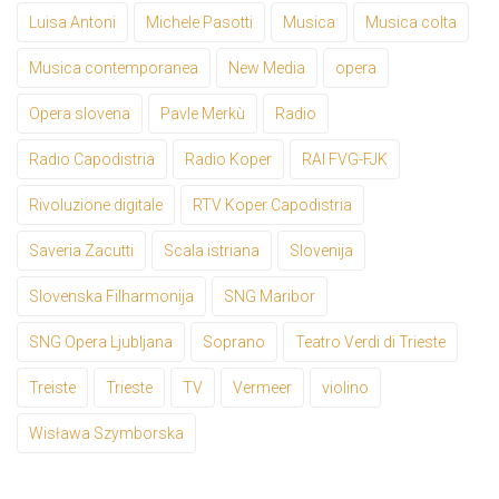
Luisa Antoni
Michele Pasotti
Musica
Musica colta
Musica contemporanea
New Media
opera
Opera slovena
Pavle Merkù
Radio
Radio Capodistria
Radio Koper
RAI FVG-FJK
Rivoluzione digitale
RTV Koper Capodistria
Saveria Zacutti
Scala istriana
Slovenija
Slovenska Filharmonija
SNG Maribor
SNG Opera Ljubljana
Soprano
Teatro Verdi di Trieste
Treiste
Trieste
TV
Vermeer
violino
Wisława Szymborska