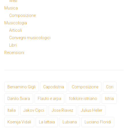
Web
Musica
Composizione
Musicologia
Articoli
Convegni musicologici
Libri
Recensioni
Beniamino Gigli
Capodistria
Composizione
Cori
Danilo Švara
Flauto e arpa
folklore istriano
Istria
Italia
Jakov Cipci
Jose Riavez
Julius Heller
Ksenija Vidali
La lattaia
Lubiana
Luciano Floridi