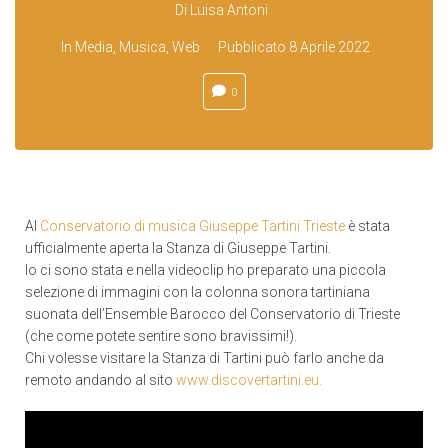
Di
Luisa Antoni
In
Media
,
Musica
,
Web
Pubblicato
8 Aprile 2022
0
Al
Conservatorio di musica Giuseppe Tartini Trieste
è stata
ufficialmente aperta la Stanza di Giuseppe Tartini.
Io ci sono stata e nella videoclip ho preparato una piccola
selezione di immagini con la colonna sonora tartiniana
suonata dell’Ensemble Barocco del Conservatorio di Trieste
(che come potete sentire sono bravissimi!).
Chi volesse visitare la Stanza di Tartini può farlo anche da
remoto andando al sito
www.discovertartini.eu.