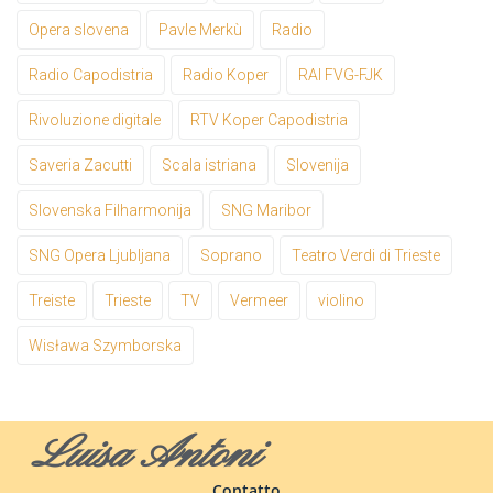
Opera slovena
Pavle Merkù
Radio
Radio Capodistria
Radio Koper
RAI FVG-FJK
Rivoluzione digitale
RTV Koper Capodistria
Saveria Zacutti
Scala istriana
Slovenija
Slovenska Filharmonija
SNG Maribor
SNG Opera Ljubljana
Soprano
Teatro Verdi di Trieste
Treiste
Trieste
TV
Vermeer
violino
Wisława Szymborska
Luisa Antoni
Contatto