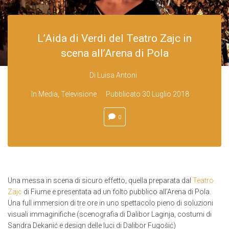
L’Aida di Verdi del Teatro Zajc in
scena all’Arena di Pola
Di
Luisa Antoni
In
Media
,
Televisione
Pubblicato
30 Luglio 2018
0
Una messa in scena di sicuro effetto, quella preparata dal
Teatro
Zajc
di Fiume e presentata ad un folto pubblico all’Arena di Pola.
Una full immersion di tre ore in uno spettacolo pieno di soluzioni
visuali immaginifiche (scenografia di Dalibor Laginja, costumi di
Sandra Dekanić e design delle luci di Dalibor Fugošić)