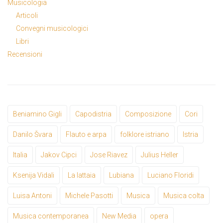
Musicologia
Articoli
Convegni musicologici
Libri
Recensioni
Beniamino Gigli
Capodistria
Composizione
Cori
Danilo Švara
Flauto e arpa
folklore istriano
Istria
Italia
Jakov Cipci
Jose Riavez
Julius Heller
Ksenija Vidali
La lattaia
Lubiana
Luciano Floridi
Luisa Antoni
Michele Pasotti
Musica
Musica colta
Musica contemporanea
New Media
opera