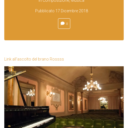
In
Composizione
,
Musica
Pubblicato
17 Dicembre 2018
0
Link all’ascolto del brano Rossss