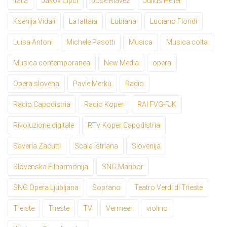
Italia
Jakov Cipci
Jose Riavez
Julius Heller
Ksenija Vidali
La lattaia
Lubiana
Luciano Floridi
Luisa Antoni
Michele Pasotti
Musica
Musica colta
Musica contemporanea
New Media
opera
Opera slovena
Pavle Merkù
Radio
Radio Capodistria
Radio Koper
RAI FVG-FJK
Rivoluzione digitale
RTV Koper Capodistria
Saveria Zacutti
Scala istriana
Slovenija
Slovenska Filharmonija
SNG Maribor
SNG Opera Ljubljana
Soprano
Teatro Verdi di Trieste
Treiste
Trieste
TV
Vermeer
violino