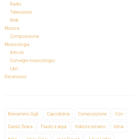
Radio
Televisione
Web
Musica
Composizione
Musicologia
Articoli
Convegni musicologici
Libri
Recensioni
Beniamino Gigli
Capodistria
Composizione
Cori
Danilo Švara
Flauto e arpa
folklore istriano
Istria