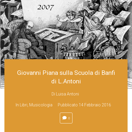
Giovanni Piana sulla Scuola di Banfi
di L.Antoni
Di
Luisa Antoni
In
Libri
,
Musicologia
Pubblicato
14 Febbraio 2016
0