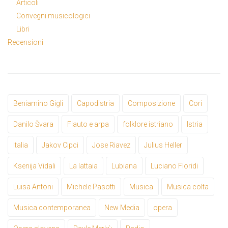
Articoli
Convegni musicologici
Libri
Recensioni
Beniamino Gigli
Capodistria
Composizione
Cori
Danilo Švara
Flauto e arpa
folklore istriano
Istria
Italia
Jakov Cipci
Jose Riavez
Julius Heller
Ksenija Vidali
La lattaia
Lubiana
Luciano Floridi
Luisa Antoni
Michele Pasotti
Musica
Musica colta
Musica contemporanea
New Media
opera