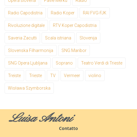
Opera slovena
Pavle Merkù
Radio
Radio Capodistria
Radio Koper
RAI FVG-FJK
Rivoluzione digitale
RTV Koper Capodistria
Saveria Zacutti
Scala istriana
Slovenija
Slovenska Filharmonija
SNG Maribor
SNG Opera Ljubljana
Soprano
Teatro Verdi di Trieste
Treiste
Trieste
TV
Vermeer
violino
Wisława Szymborska
Luisa Antoni
Contatto