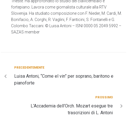
Trieste. Ha approfondito lo studio del clavicembalo e
fortepiano. Lavora come giornalista culturale alla RTV
Slovenija. Ha studiato composizione con F. Nieder, M. Cardi, M.
Bonifacio, A. Corghi, R. Vaglini, F. Fanticini, S. Fontanelli e G.
Colombo Taccani. © Luisa Antoni – ISNI 0000 05 2049 5992 –
SAZAS member
PRECEDENTEMENTE
Luisa Antoni, “Come el vin” per soprano, baritono e
pianoforte
PROSSIMO
L’Accademia dell’Orch. Mozart esegue tre
trascrizioni di L. Antoni