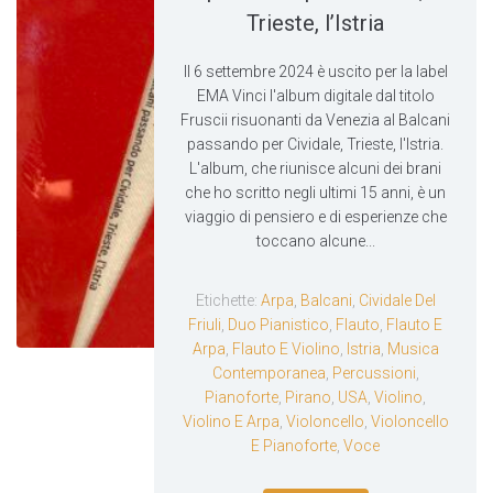
Trieste, l’Istria
Il 6 settembre 2024 è uscito per la label
EMA Vinci l'album digitale dal titolo
Fruscii risuonanti da Venezia al Balcani
passando per Cividale, Trieste, l'Istria.
L'album, che riunisce alcuni dei brani
che ho scritto negli ultimi 15 anni, è un
viaggio di pensiero e di esperienze che
toccano alcune...
Etichette:
Arpa
,
Balcani
,
Cividale Del
Friuli
,
Duo Pianistico
,
Flauto
,
Flauto E
Arpa
,
Flauto E Violino
,
Istria
,
Musica
Contemporanea
,
Percussioni
,
Pianoforte
,
Pirano
,
USA
,
Violino
,
Violino E Arpa
,
Violoncello
,
Violoncello
E Pianoforte
,
Voce