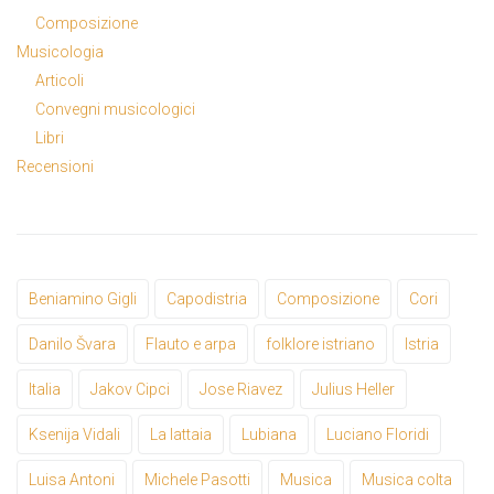
Composizione
Musicologia
Articoli
Convegni musicologici
Libri
Recensioni
Beniamino Gigli
Capodistria
Composizione
Cori
Danilo Švara
Flauto e arpa
folklore istriano
Istria
Italia
Jakov Cipci
Jose Riavez
Julius Heller
Ksenija Vidali
La lattaia
Lubiana
Luciano Floridi
Luisa Antoni
Michele Pasotti
Musica
Musica colta