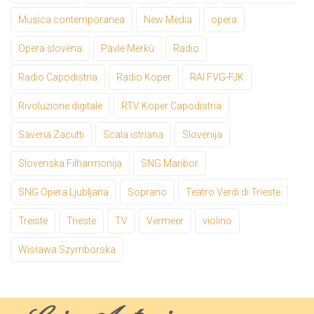
Musica contemporanea
New Media
opera
Opera slovena
Pavle Merkù
Radio
Radio Capodistria
Radio Koper
RAI FVG-FJK
Rivoluzione digitale
RTV Koper Capodistria
Saveria Zacutti
Scala istriana
Slovenija
Slovenska Filharmonija
SNG Maribor
SNG Opera Ljubljana
Soprano
Teatro Verdi di Trieste
Treiste
Trieste
TV
Vermeer
violino
Wisława Szymborska