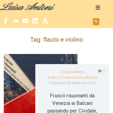
Luisa Antoni
Tag:
flauto e violino
0
Di
Luisa Antoni
In
Altro
,
Composizione
,
Musica
Pubblicato
28 Settembre 2024
Fruscii risuonanti da
Venezia ai Balcani
passando per Cividale,