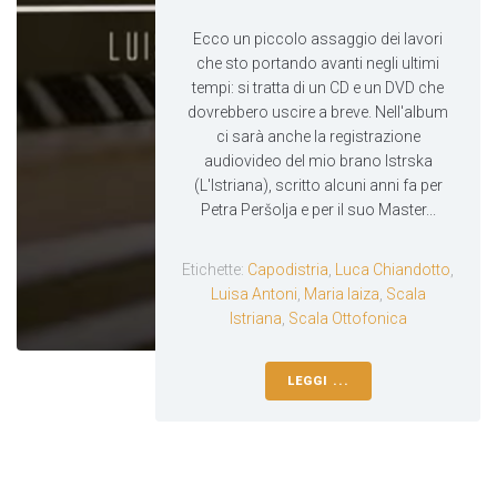
Ecco un piccolo assaggio dei lavori
che sto portando avanti negli ultimi
tempi: si tratta di un CD e un DVD che
dovrebbero uscire a breve. Nell'album
ci sarà anche la registrazione
audiovideo del mio brano Istrska
(L'Istriana), scritto alcuni anni fa per
Petra Peršolja e per il suo Master...
Etichette:
Capodistria
,
Luca Chiandotto
,
Luisa Antoni
,
Maria Iaiza
,
Scala
Istriana
,
Scala Ottofonica
LEGGI ...