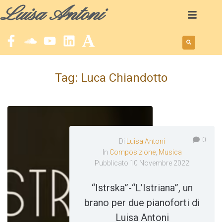
Luisa Antoni
Tag:
Luca Chiandotto
0
Di
Luisa Antoni
In
Composizione
,
Musica
Pubblicato
10 Novembre 2022
“Istrska”-“L’Istriana”, un
brano per due pianoforti di
Luisa Antoni