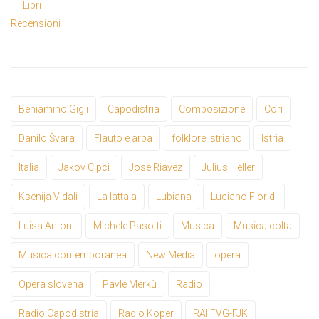
Libri
Recensioni
Beniamino Gigli
Capodistria
Composizione
Cori
Danilo Švara
Flauto e arpa
folklore istriano
Istria
Italia
Jakov Cipci
Jose Riavez
Julius Heller
Ksenija Vidali
La lattaia
Lubiana
Luciano Floridi
Luisa Antoni
Michele Pasotti
Musica
Musica colta
Musica contemporanea
New Media
opera
Opera slovena
Pavle Merkù
Radio
Radio Capodistria
Radio Koper
RAI FVG-FJK