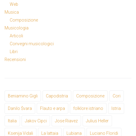
Web
Musica
Composizione
Musicologia
Articoli
Convegni musicologici
Libri
Recensioni
Beniamino Gigli
Capodistria
Composizione
Cori
Danilo Švara
Flauto e arpa
folklore istriano
Istria
Italia
Jakov Cipci
Jose Riavez
Julius Heller
Ksenija Vidali
La lattaia
Lubiana
Luciano Floridi