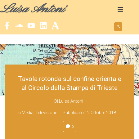
Luisa Antoni
Tavola rotonda sul confine orientale
al Circolo della Stampa di Trieste
Di
Luisa Antoni
In
Media
,
Televisione
Pubblicato
12 Ottobre 2018
0