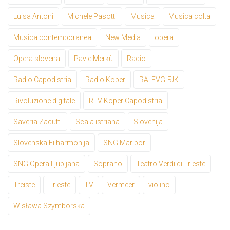
Luisa Antoni
Michele Pasotti
Musica
Musica colta
Musica contemporanea
New Media
opera
Opera slovena
Pavle Merkù
Radio
Radio Capodistria
Radio Koper
RAI FVG-FJK
Rivoluzione digitale
RTV Koper Capodistria
Saveria Zacutti
Scala istriana
Slovenija
Slovenska Filharmonija
SNG Maribor
SNG Opera Ljubljana
Soprano
Teatro Verdi di Trieste
Treiste
Trieste
TV
Vermeer
violino
Wisława Szymborska