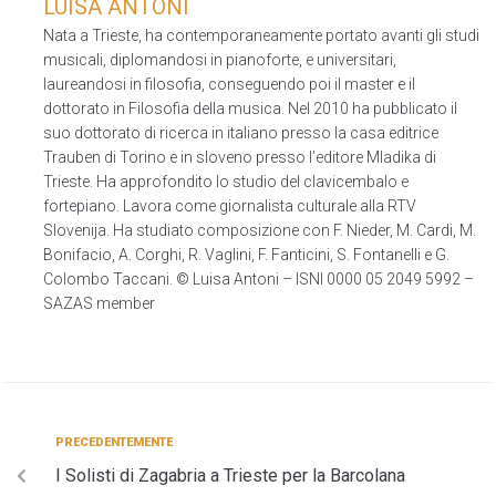
LUISA ANTONI
Nata a Trieste, ha contemporaneamente portato avanti gli studi
musicali, diplomandosi in pianoforte, e universitari,
laureandosi in filosofia, conseguendo poi il master e il
dottorato in Filosofia della musica. Nel 2010 ha pubblicato il
suo dottorato di ricerca in italiano presso la casa editrice
Trauben di Torino e in sloveno presso l’editore Mladika di
Trieste. Ha approfondito lo studio del clavicembalo e
fortepiano. Lavora come giornalista culturale alla RTV
Slovenija. Ha studiato composizione con F. Nieder, M. Cardi, M.
Bonifacio, A. Corghi, R. Vaglini, F. Fanticini, S. Fontanelli e G.
Colombo Taccani. © Luisa Antoni – ISNI 0000 05 2049 5992 –
SAZAS member
PRECEDENTEMENTE
I Solisti di Zagabria a Trieste per la Barcolana