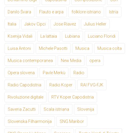
Danilo Švara
Flauto e arpa
folklore istriano
Istria
Italia
Jakov Cipci
Jose Riavez
Julius Heller
Ksenija Vidali
La lattaia
Lubiana
Luciano Floridi
Luisa Antoni
Michele Pasotti
Musica
Musica colta
Musica contemporanea
New Media
opera
Opera slovena
Pavle Merkù
Radio
Radio Capodistria
Radio Koper
RAI FVG-FJK
Rivoluzione digitale
RTV Koper Capodistria
Saveria Zacutti
Scala istriana
Slovenija
Slovenska Filharmonija
SNG Maribor