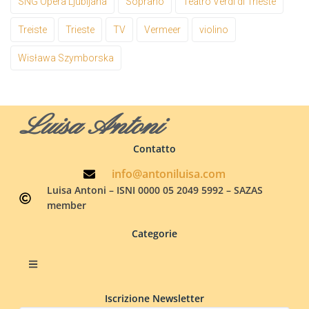
SNG Opera Ljubljana
Soprano
Teatro Verdi di Trieste
Treiste
Trieste
TV
Vermeer
violino
Wisława Szymborska
Luisa Antoni
Contatto
info@antoniluisa.com
Luisa Antoni – ISNI 0000 05 2049 5992 – SAZAS
member
Categorie
Iscrizione Newsletter