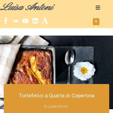
Luisa Antoni
Tortefelici a Quarta di Copertina
Di
Luisa Antoni