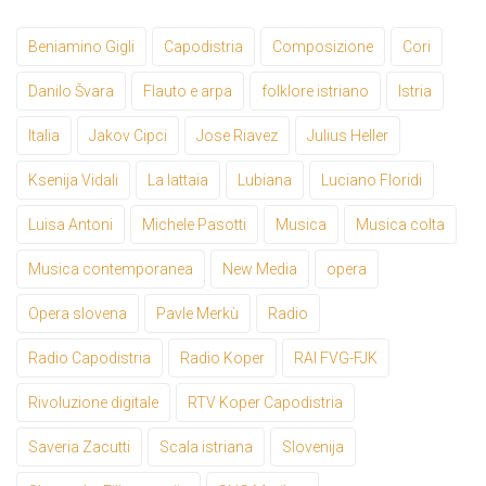
Beniamino Gigli
Capodistria
Composizione
Cori
Danilo Švara
Flauto e arpa
folklore istriano
Istria
Italia
Jakov Cipci
Jose Riavez
Julius Heller
Ksenija Vidali
La lattaia
Lubiana
Luciano Floridi
Luisa Antoni
Michele Pasotti
Musica
Musica colta
Musica contemporanea
New Media
opera
Opera slovena
Pavle Merkù
Radio
Radio Capodistria
Radio Koper
RAI FVG-FJK
Rivoluzione digitale
RTV Koper Capodistria
Saveria Zacutti
Scala istriana
Slovenija