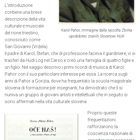
L’introduzione
contiene una breve
descrizione della vita
culturale e musicale
Karol Pahor, immagine dalla raccolta Zbirka
del rione triestino,
upodobitev znanih Slovencev NUK
conosciuto come
San Giovanni (Vrdela).
Il padre di Karol, Štefan, che di professione faceva il giardiniere, vi si
trasferì da Hudi Log nel Carso e creò una famiglia di quattro figlie e
un figlio. Nel saggio descrivo i primi ricordi di musica di Karol
Pahor con il suo particolare interesse per essa. La ricerca sugli
anni di Pahor a Gorizia, dove ha frequentato la scuola magistrale
slovena di formazione per insegnanti, ha dimostrato che lì si
riuniva un gruppo di giovani artisti e intellettuali che in seguito si
sono affermati nella vita culturale slovena.
Proprio queste
frequentazioni
rafforzarono la
coscienza nazionale di