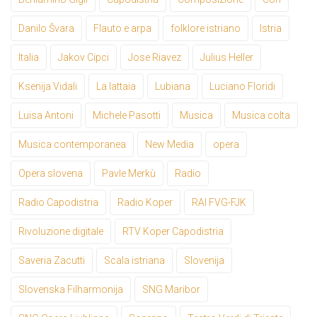
Danilo Švara
Flauto e arpa
folklore istriano
Istria
Italia
Jakov Cipci
Jose Riavez
Julius Heller
Ksenija Vidali
La lattaia
Lubiana
Luciano Floridi
Luisa Antoni
Michele Pasotti
Musica
Musica colta
Musica contemporanea
New Media
opera
Opera slovena
Pavle Merkù
Radio
Radio Capodistria
Radio Koper
RAI FVG-FJK
Rivoluzione digitale
RTV Koper Capodistria
Saveria Zacutti
Scala istriana
Slovenija
Slovenska Filharmonija
SNG Maribor