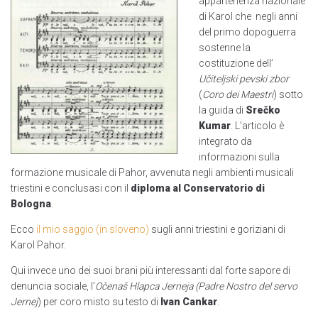
appartenenza nazionale
di Karol che negli anni
del primo dopoguerra
sostenne la
costituzione dell’
Učiteljski pevski zbor
(
Coro dei Maestri
) sotto
la guida di
Srečko
Kumar
. L’articolo è
integrato da
informazioni sulla
formazione musicale di Pahor, avvenuta negli ambienti musicali
triestini e conclusasi con il
diploma al Conservatorio di
Bologna
.
Ecco
il mio saggio (in sloveno)
sugli anni triestini e goriziani di
Karol Pahor.
Qui invece uno dei suoi brani più interessanti dal forte sapore di
denuncia sociale, l’
Očenaš Hlapca Jerneja (
Padre Nostro del servo
Jernej
) per coro misto su testo di
Ivan Cankar
.