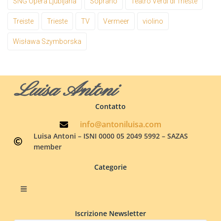
SNG Opera Ljubljana
Soprano
Teatro Verdi di Trieste
Treiste
Trieste
TV
Vermeer
violino
Wisława Szymborska
Luisa Antoni
Contatto
info@antoniluisa.com
Luisa Antoni – ISNI 0000 05 2049 5992 – SAZAS
member
Categorie
Iscrizione Newsletter