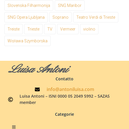
Slovenska Filharmonija
SNG Maribor
SNG Opera Ljubljana
Soprano
Teatro Verdi di Trieste
Treiste
Trieste
TV
Vermeer
violino
Wisława Szymborska
Luisa Antoni
Contatto
info@antoniluisa.com
Luisa Antoni – ISNI 0000 05 2049 5992 – SAZAS
member
Categorie