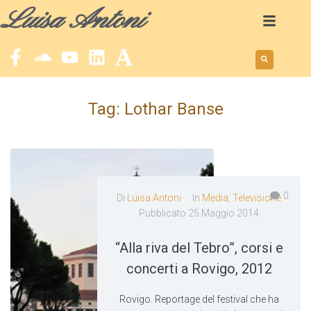
Luisa Antoni
Tag:
Lothar Banse
0
Di
Luisa Antoni
In
Media
,
Televisione
Pubblicato
25 Maggio 2014
“Alla riva del Tebro”, corsi e
concerti a Rovigo, 2012
Rovigo. Reportage del festival che ha