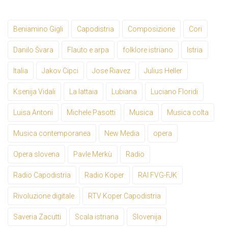
Beniamino Gigli
Capodistria
Composizione
Cori
Danilo Švara
Flauto e arpa
folklore istriano
Istria
Italia
Jakov Cipci
Jose Riavez
Julius Heller
Ksenija Vidali
La lattaia
Lubiana
Luciano Floridi
Luisa Antoni
Michele Pasotti
Musica
Musica colta
Musica contemporanea
New Media
opera
Opera slovena
Pavle Merkù
Radio
Radio Capodistria
Radio Koper
RAI FVG-FJK
Rivoluzione digitale
RTV Koper Capodistria
Saveria Zacutti
Scala istriana
Slovenija