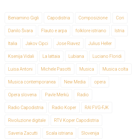
Beniamino Gigli
Capodistria
Composizione
Cori
Danilo Švara
Flauto e arpa
folklore istriano
Istria
Italia
Jakov Cipci
Jose Riavez
Julius Heller
Ksenija Vidali
La lattaia
Lubiana
Luciano Floridi
Luisa Antoni
Michele Pasotti
Musica
Musica colta
Musica contemporanea
New Media
opera
Opera slovena
Pavle Merkù
Radio
Radio Capodistria
Radio Koper
RAI FVG-FJK
Rivoluzione digitale
RTV Koper Capodistria
Saveria Zacutti
Scala istriana
Slovenija