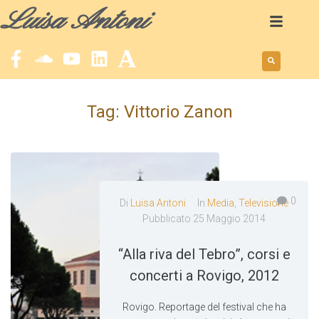
Luisa Antoni
Tag:
Vittorio Zanon
0
Di
Luisa Antoni
In
Media
,
Televisione
Pubblicato
25 Maggio 2014
“Alla riva del Tebro”, corsi e
concerti a Rovigo, 2012
Rovigo. Reportage del festival che ha