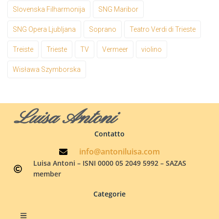
Slovenska Filharmonija
SNG Maribor
SNG Opera Ljubljana
Soprano
Teatro Verdi di Trieste
Treiste
Trieste
TV
Vermeer
violino
Wisława Szymborska
Luisa Antoni
Contatto
info@antoniluisa.com
Luisa Antoni – ISNI 0000 05 2049 5992 – SAZAS
member
Categorie